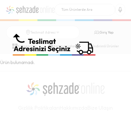
Giriş Yap
Teslimat Adresi
Kategoriler
Kampanyalar
İndirimli Ürünler
Ürün bulunamadı.
Gizlilik Politikaları
Hakkımızda
Bize Ulaşın