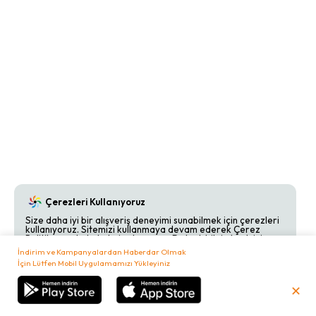
Çerezleri Kullanıyoruz
Size daha iyi bir alışveriş deneyimi sunabilmek için çerezleri
kullanıyoruz. Sitemizi kullanmaya devam ederek Çerez
Politikamızı kabul etmiş olursunuz. Detaylı bilgi almak için
Çerez Politikamızı
inceleyebilirsiniz.
İndirim ve Kampanyalardan Haberdar Olmak
İçin Lütfen Mobil Uygulamamızı Yükleyiniz
Kabul Et
Reddet
✕
₺
0,00
Sepetim