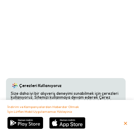
Çerezleri Kullanıyoruz
Size daha iyi bir alışveriş deneyimi sunabilmek için çerezleri
kullanıyoruz. Sitemizi kullanmaya devam ederek Çerez
Politikamızı kabul etmiş olursunuz. Detaylı bilgi almak için
Çerez Politikamızı
inceleyebilirsiniz.
İndirim ve Kampanyalardan Haberdar Olmak
İçin Lütfen Mobil Uygulamamızı Yükleyiniz
Kabul Et
Reddet
✕
₺
0,00
Sepetim