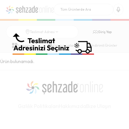
Giriş Yap
Teslimat Adresi
Kategoriler
Kampanyalar
İndirimli Ürünler
Ürün bulunamadı.
Gizlilik Politikaları
Hakkımızda
Bize Ulaşın