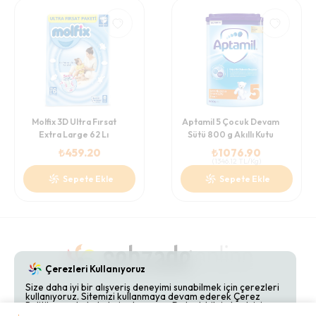
Molfix 3D Ultra Fırsat
Aptamil 5 Çocuk Devam
Extra Large 62 Lı
Sütü 800 g Akıllı Kutu
₺
459.20
₺
1076.90
(
1346.12
TL/Kg
)
Sepete Ekle
Sepete Ekle
Çerezleri Kullanıyoruz
Size daha iyi bir alışveriş deneyimi sunabilmek için çerezleri
kullanıyoruz. Sitemizi kullanmaya devam ederek Çerez
Gizlilik Politikaları
Hakkımızda
Bize Ulaşın
Politikamızı kabul etmiş olursunuz. Detaylı bilgi almak için
Çerez Politikamızı
inceleyebilirsiniz.