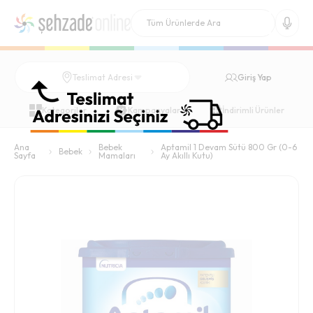
Giriş Yap
Teslimat Adresi
Kategoriler
Kampanyalar
İndirimli Ürünler
Ana
Bebek
Aptamil 1 Devam Sütü 800 Gr (0-6
Bebek
Sayfa
Mamaları
Ay Akıllı Kutu)