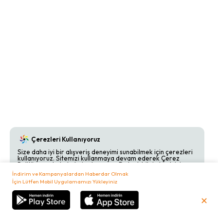
Çerezleri Kullanıyoruz
Size daha iyi bir alışveriş deneyimi sunabilmek için çerezleri
kullanıyoruz. Sitemizi kullanmaya devam ederek Çerez
Politikamızı kabul etmiş olursunuz. Detaylı bilgi almak için
Çerez Politikamızı
inceleyebilirsiniz.
İndirim ve Kampanyalardan Haberdar Olmak
İçin Lütfen Mobil Uygulamamızı Yükleyiniz
Kabul Et
Reddet
✕
₺
0,00
Sepetim