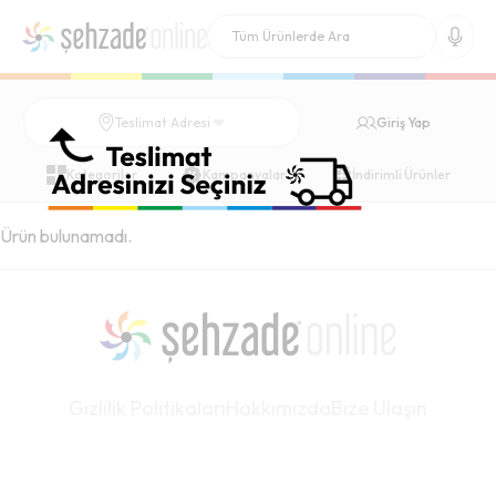
Giriş Yap
Teslimat Adresi
Kategoriler
Kampanyalar
İndirimli Ürünler
Ürün bulunamadı.
Gizlilik Politikaları
Hakkımızda
Bize Ulaşın