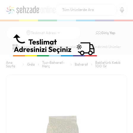
Giriş Yap
Teslimat Adresi
Kategoriler
Kampanyalar
İndirimli Ürünler
Ana
Tuz-Baharat-
Baklatürk Kekik
Gıda
Baharat
Sayfa
Harç
100 Gr