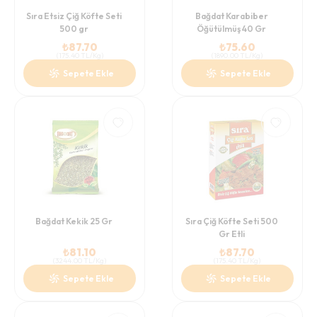
Sıra Etsiz Çiğ Köfte Seti
Bağdat Karabiber
500 gr
Öğütülmüş 40 Gr
₺
87.70
₺
75.60
(
175.40
TL/Kg
)
(
1890.00
TL/Kg
)
Sepete Ekle
Sepete Ekle
Bağdat Kekik 25 Gr
Sıra Çiğ Köfte Seti 500
Gr Etli
₺
81.10
₺
87.70
(
3244.00
TL/Kg
)
(
175.40
TL/Kg
)
Sepete Ekle
Sepete Ekle