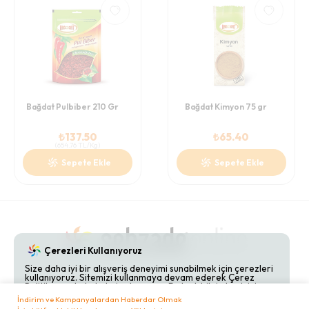
Bağdat Pulbiber 210 Gr
Bağdat Kimyon 75 gr
₺
137.50
₺
65.40
(
654.76
TL/Kg
)
Sepete Ekle
Sepete Ekle
Çerezleri Kullanıyoruz
Size daha iyi bir alışveriş deneyimi sunabilmek için çerezleri
kullanıyoruz. Sitemizi kullanmaya devam ederek Çerez
Gizlilik Politikaları
Hakkımızda
Bize Ulaşın
Politikamızı kabul etmiş olursunuz. Detaylı bilgi almak için
Çerez Politikamızı
inceleyebilirsiniz.
İndirim ve Kampanyalardan Haberdar Olmak