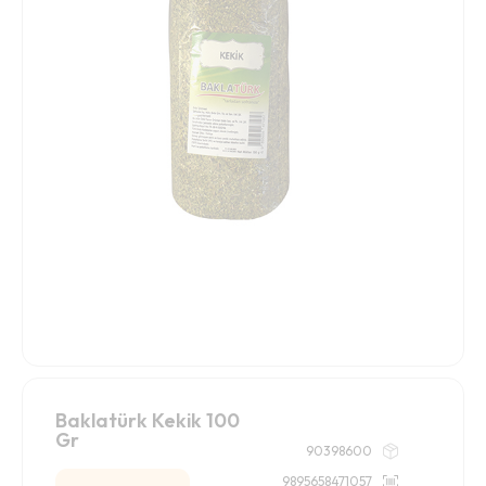
Baklatürk Kekik 100
Gr
90398600
9895658471057