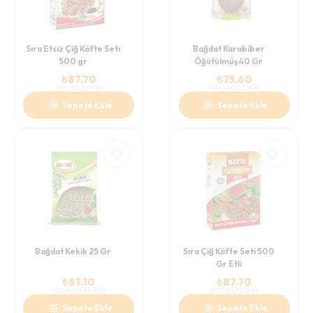
Sıra Etsiz Çiğ Köfte Seti
Bağdat Karabiber
500 gr
Öğütülmüş 40 Gr
₺
87.70
₺
75.60
(
175.40
TL/Kg
)
(
1890.00
TL/Kg
)
Sepete Ekle
Sepete Ekle
Bağdat Kekik 25 Gr
Sıra Çiğ Köfte Seti 500
Gr Etli
₺
81.10
₺
87.70
(
3244.00
TL/Kg
)
(
175.40
TL/Kg
)
Sepete Ekle
Sepete Ekle