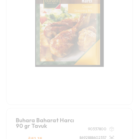
Buhara Baharat Harcı
90 gr Tavuk
90337800
8692888602357
₺
51.15