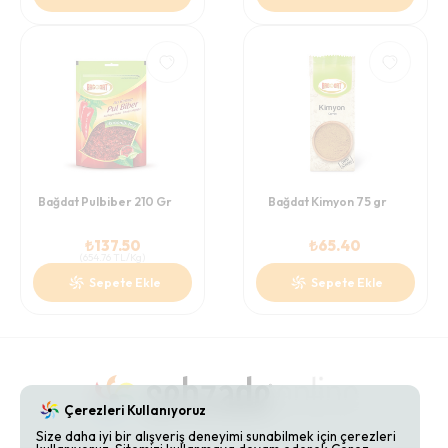
Bağdat Pulbiber 210 Gr
Bağdat Kimyon 75 gr
₺
137.50
₺
65.40
(
654.76
TL/Kg
)
Sepete Ekle
Sepete Ekle
Çerezleri Kullanıyoruz
Size daha iyi bir alışveriş deneyimi sunabilmek için çerezleri