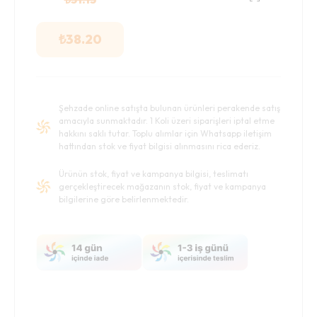
₺
38.20
Şehzade online satışta bulunan ürünleri perakende satış
amacıyla sunmaktadır. 1 Koli üzeri siparişleri iptal etme
hakkını saklı tutar. Toplu alımlar için Whatsapp iletişim
hattından stok ve fiyat bilgisi alınmasını rica ederiz.
Ürünün stok, fiyat ve kampanya bilgisi, teslimatı
gerçekleştirecek mağazanın stok, fiyat ve kampanya
bilgilerine göre belirlenmektedir.