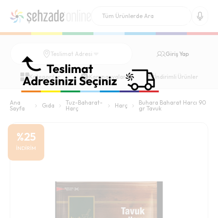
Giriş Yap
Teslimat Adresi
Kategoriler
Kampanyalar
İndirimli Ürünler
Ana
Tuz-Baharat-
Buhara Baharat Harcı 90
Gıda
Harç
Sayfa
Harç
gr Tavuk
%
25
İNDİRİM