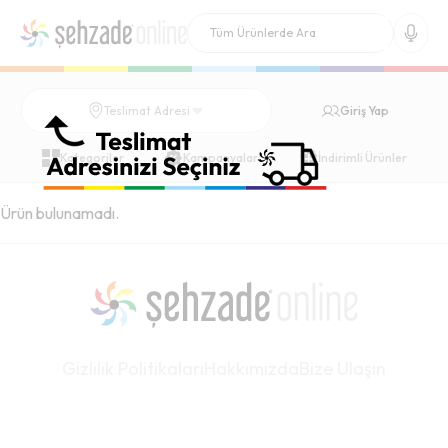
Giriş Yap
Teslimat Adresi
Kategoriler
Kampanyalar
İndirimli Ürünler
Ürün bulunamadı.
Gizlilik Politikaları
Hakkımızda
Bize Ulaşın