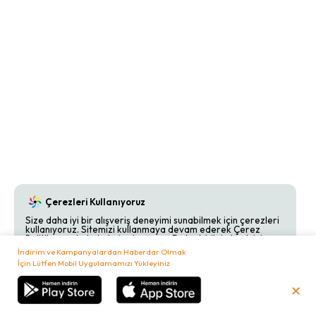
Çerezleri Kullanıyoruz
Size daha iyi bir alışveriş deneyimi sunabilmek için çerezleri
kullanıyoruz. Sitemizi kullanmaya devam ederek Çerez
Politikamızı kabul etmiş olursunuz. Detaylı bilgi almak için
Çerez Politikamızı
inceleyebilirsiniz.
İndirim ve Kampanyalardan Haberdar Olmak
İçin Lütfen Mobil Uygulamamızı Yükleyiniz
Kabul Et
Reddet
✕
₺
0,00
Sepetim