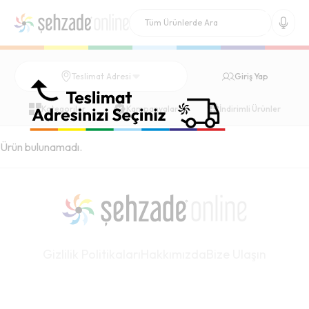
Giriş Yap
Teslimat Adresi
Kategoriler
Kampanyalar
İndirimli Ürünler
Ürün bulunamadı.
Gizlilik Politikaları
Hakkımızda
Bize Ulaşın