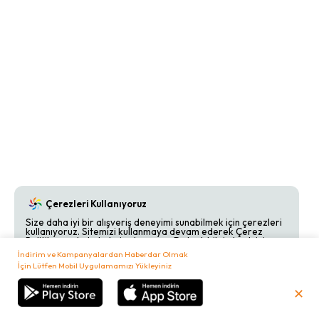
Çerezleri Kullanıyoruz
Size daha iyi bir alışveriş deneyimi sunabilmek için çerezleri
kullanıyoruz. Sitemizi kullanmaya devam ederek Çerez
Politikamızı kabul etmiş olursunuz. Detaylı bilgi almak için
Çerez Politikamızı
inceleyebilirsiniz.
İndirim ve Kampanyalardan Haberdar Olmak
İçin Lütfen Mobil Uygulamamızı Yükleyiniz
Kabul Et
Reddet
✕
₺
0,00
Sepetim