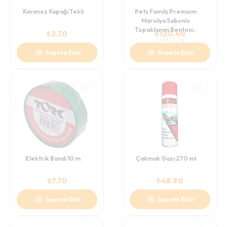
Kavanoz Kapağı Tekli
Pets Family Premium
Marsilya Sabunlu
Topaklanan Bentoni..
₺
2.70
₺
120.40
(
24.08
TL/Kg
)
Sepete Ekle
Sepete Ekle
Elektrik Bandı 10 m
Çakmak Gazı 270 ml
₺
7.70
₺
48.90
Sepete Ekle
Sepete Ekle