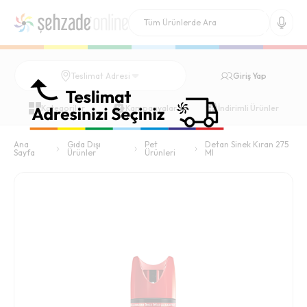
Giriş Yap
Teslimat Adresi
Kategoriler
Kampanyalar
İndirimli Ürünler
Ana
Gıda Dışı
Pet
Detan Sinek Kıran 275
Sayfa
Ürünler
Ürünleri
Ml