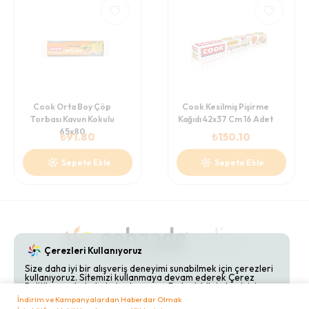
Cook Orta Boy Çöp
Cook Kesilmiş Pişirme
Torbası Kavun Kokulu
Kağıdı 42x37 Cm 16 Adet
65x80
₺
91.80
₺
150.10
Sepete Ekle
Sepete Ekle
Çerezleri Kullanıyoruz
Size daha iyi bir alışveriş deneyimi sunabilmek için çerezleri
kullanıyoruz. Sitemizi kullanmaya devam ederek Çerez
Gizlilik Politikaları
Hakkımızda
Bize Ulaşın
Politikamızı kabul etmiş olursunuz. Detaylı bilgi almak için
Çerez Politikamızı
inceleyebilirsiniz.
İndirim ve Kampanyalardan Haberdar Olmak