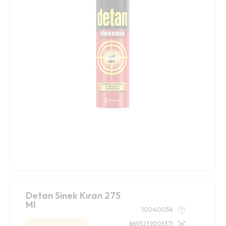
Detan Sinek Kıran 275
Ml
10040054
8693239205371