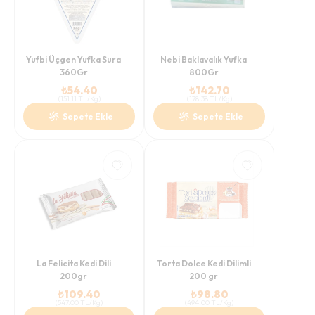
Yufbi Üçgen Yufka Sura
Nebi Baklavalık Yufka
360Gr
800Gr
₺
54.40
₺
142.70
(
151.11
TL/Kg
)
(
178.38
TL/Kg
)
Sepete Ekle
Sepete Ekle
La Felicita Kedi Dili
Torta Dolce Kedi Dilimli
200gr
200 gr
₺
109.40
₺
98.80
(
547.00
TL/Kg
)
(
494.00
TL/Kg
)