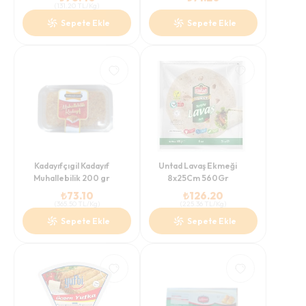
(
131.20
TL/Kg
)
Sepete Ekle
Sepete Ekle
Kadayıfçıgil Kadayıf
Untad Lavaş Ekmeği
Muhallebilik 200 gr
8x25Cm 560Gr
₺
73.10
₺
126.20
(
365.50
TL/Kg
)
(
225.36
TL/Kg
)
Sepete Ekle
Sepete Ekle