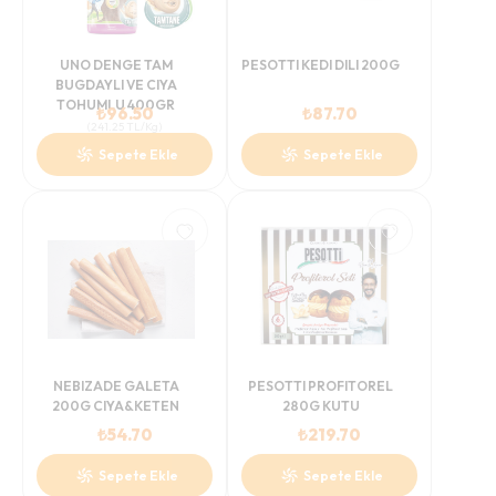
UNO DENGE TAM
PESOTTI KEDI DILI 200G
BUGDAYLI VE CIYA
TOHUMLU 400GR
₺
96.50
₺
87.70
(
241.25
TL/Kg
)
Sepete Ekle
Sepete Ekle
NEBIZADE GALETA
PESOTTI PROFITOREL
200G CIYA&KETEN
280G KUTU
₺
54.70
₺
219.70
Sepete Ekle
Sepete Ekle