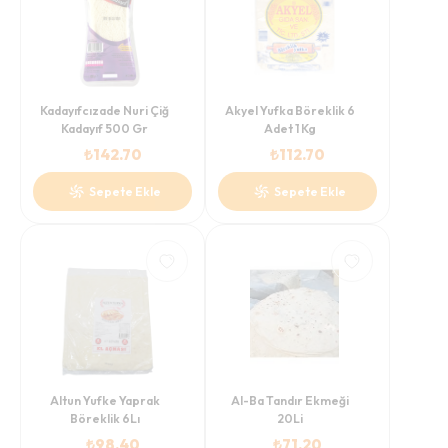
Kadayıfcızade Nuri Çiğ
Akyel Yufka Böreklik 6
Kadayıf 500 Gr
Adet 1 Kg
₺
142.70
₺
112.70
Sepete Ekle
Sepete Ekle
Altun Yufke Yaprak
Al-Ba Tandır Ekmeği
Böreklik 6Lı
20Li
₺
98.40
₺
71.20