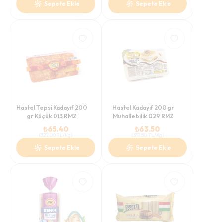
Sepete Ekle
Sepete Ekle
Hastel Tepsi Kadayıf 200
Hastel Kadayıf 200 gr
gr Küçük 013 RMZ
Muhallebilik 029 RMZ
₺
65.40
₺
63.50
(
327.00
TL/Kg
)
(
317.50
TL/Kg
)
Sepete Ekle
Sepete Ekle