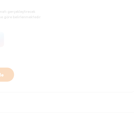
imatı gerçekleştirecek
ne göre belirlenmektedir.
le