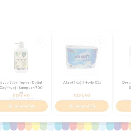
Eyüp Sabri Tuncer Doğal
Aksoft Kağıt Havlu 12Li
Duru
Zeytinyağlı Şampuan 700
S
Ml
₺
197.40
₺
131.40
(
282.00
TL/Litre
)
Sepete Ekle
Sepete Ekle