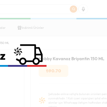
alar
İndirimli Ürünler
 150 ML
Hobby Kavanoz Briyantin 150 ML
₺
90.70
Şehzade online satışta bulunan ürünleri per
sunmaktadır. 1 Koli üzeri siparişleri iptal etm
alımlar için Whatsapp iletişim hattından stok 
ederiz.