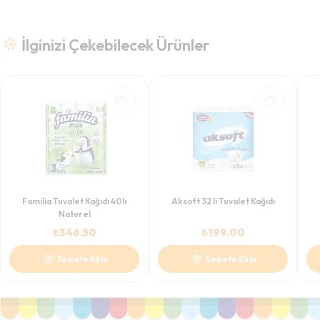
İlginizi Çekebilecek Ürünler
Familia Tuvalet Kağıdı 40lı
Aksoft 32 li Tuvalet Kağıdı
Naturel
₺
346.50
₺
199.00
Sepete Ekle
Sepete Ekle