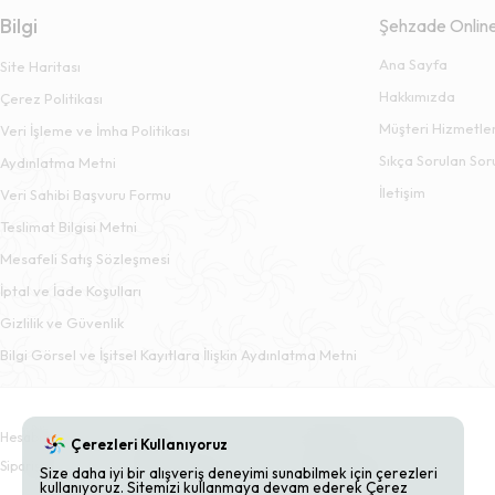
Bilgi
Şehzade Onlin
Ana Sayfa
Site Haritası
Hakkımızda
Çerez Politikası
Müşteri Hizmetler
Veri İşleme ve İmha Politikası
Sıkça Sorulan Sor
Aydınlatma Metni
İletişim
Veri Sahibi Başvuru Formu
Teslimat Bilgisi Metni
Mesafeli Satış Sözleşmesi
İptal ve İade Koşulları
Gizlilik ve Güvenlik
Bilgi Görsel ve İşitsel Kayıtlara İlişkin Aydınlatma Metni
Hesabım
Sepet
Adresler
Çerezleri Kullanıyoruz
Siparişler
Beğendiklerim
Bildirimlerim
Size daha iyi bir alışveriş deneyimi sunabilmek için çerezleri
kullanıyoruz. Sitemizi kullanmaya devam ederek Çerez