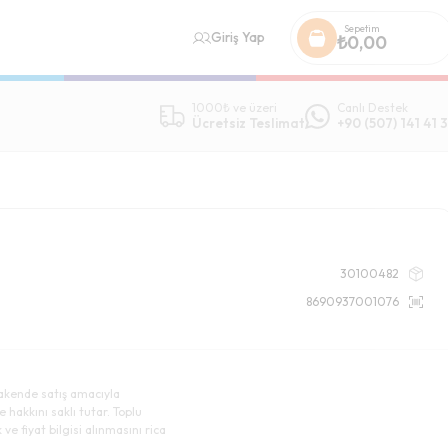
Sepetim
Giriş Yap
₺
0,00
1000₺ ve üzeri
Canlı Destek
Ücretsiz Teslimat
+90 (507) 141 41 3
30100482
8690937001076
akende satış amacıyla
e hakkını saklı tutar. Toplu
ve fiyat bilgisi alınmasını rica