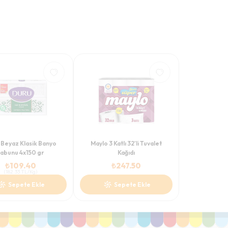
 Beyaz Klasik Banyo
Maylo 3 Katlı 32'li Tuvalet
abunu 4x150 gr
Kağıdı
₺
109.40
₺
247.50
(
182.33
TL/Kg
)
Sepete Ekle
Sepete Ekle