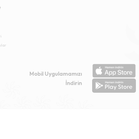
e
i
ular
Mobil Uygulamamızı
İndirin