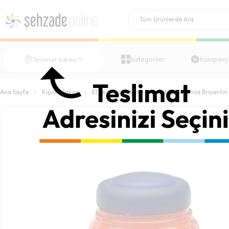
Kategoriler
Kampany
Teslimat Adresi
Ana Sayfa
Kişisel Bakım
El ve Vücut Bakımı
Hobby Kavanoz Briyantin