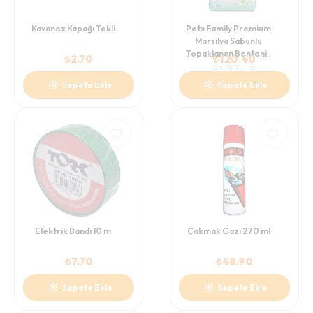
Kavanoz Kapağı Tekli
Pets Family Premium
Marsilya Sabunlu
Topaklanan Bentoni..
₺
2.70
₺
120.40
(
24.08
TL/Kg
)
Sepete Ekle
Sepete Ekle
Elektrik Bandı 10 m
Çakmak Gazı 270 ml
₺
7.70
₺
48.90
Sepete Ekle
Sepete Ekle