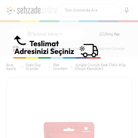
Giriş Yap
Teslimat Adresi
Kategoriler
Kampanyalar
İndirimli Ürünler
Ana
Gıda Dışı
Pet
Jungle Crunch Kedi Ödül 60g
Sayfa
Ürünler
Ürünleri
(Güçlü Kemikler)