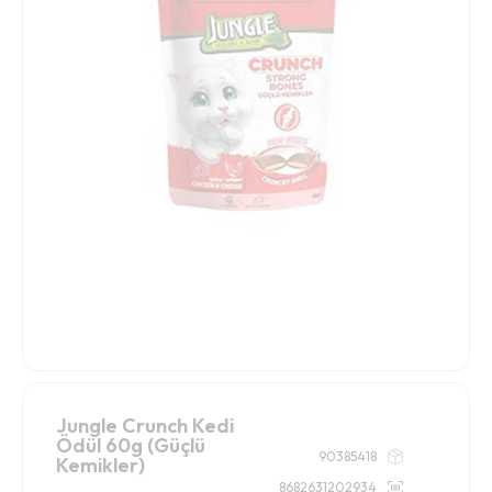
Jungle Crunch Kedi
Ödül 60g (Güçlü
90385418
Kemikler)
8682631202934