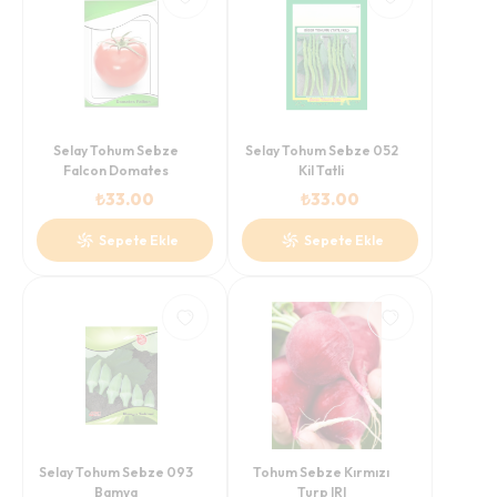
Selay Tohum Sebze
Selay Tohum Sebze 052
Falcon Domates
Kil Tatli
₺
33.00
₺
33.00
Sepete Ekle
Sepete Ekle
Selay Tohum Sebze 093
Tohum Sebze Kırmızı
Bamya
Turp IRI