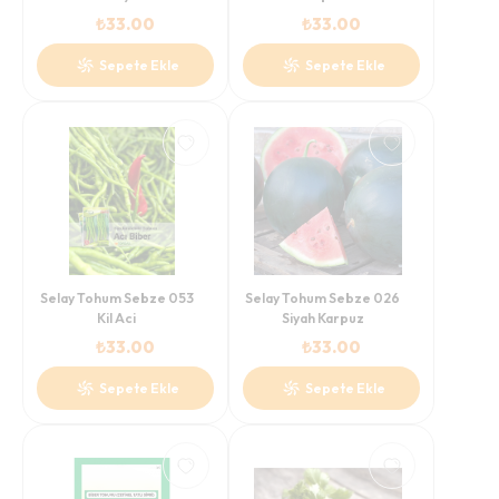
₺
33.00
₺
33.00
Sepete Ekle
Sepete Ekle
Selay Tohum Sebze 053
Selay Tohum Sebze 026
Kil Aci
Siyah Karpuz
₺
33.00
₺
33.00
Sepete Ekle
Sepete Ekle