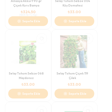
Amasya Akkurt 90 gr
Selay Tohum Sebze 004
Çiçek Kuru Bamya
Köy Domatesi
₺
324.50
₺
33.00
(
3605.56
TL/Kg
)
Sepete Ekle
Sepete Ekle
Selay Tohum Sebze 068
Selay Tohum Çiçek 119
Maydonoz
Çilek
₺
33.00
₺
33.00
Sepete Ekle
Sepete Ekle