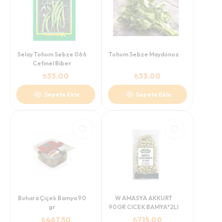
Selay Tohum Sebze 066
Tohum Sebze Maydonoz
Cetinel Biber
₺
33.00
₺
33.00
Sepete Ekle
Sepete Ekle
Buhara Çiçek Bamya 90
W AMASYA AKKURT
gr
90GR CICEK BAMYA*2LI
₺
467.50
₺
715.00