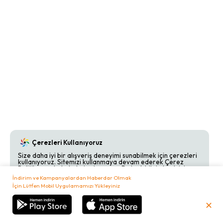
Çerezleri Kullanıyoruz
Size daha iyi bir alışveriş deneyimi sunabilmek için çerezleri
kullanıyoruz. Sitemizi kullanmaya devam ederek Çerez
Politikamızı kabul etmiş olursunuz. Detaylı bilgi almak için
Çerez Politikamızı
inceleyebilirsiniz.
İndirim ve Kampanyalardan Haberdar Olmak
İçin Lütfen Mobil Uygulamamızı Yükleyiniz
Kabul Et
Reddet
✕
₺
0,00
Sepetim