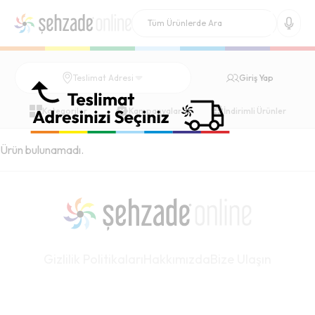
Giriş Yap
Teslimat Adresi
Kategoriler
Kampanyalar
İndirimli Ürünler
Ürün bulunamadı.
Gizlilik Politikaları
Hakkımızda
Bize Ulaşın