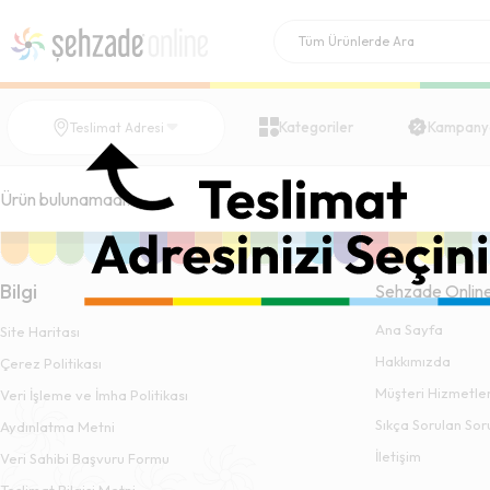
Kategoriler
Kampany
Teslimat Adresi
Ürün bulunamadı.
Bilgi
Şehzade Onlin
Ana Sayfa
Site Haritası
Hakkımızda
Çerez Politikası
Müşteri Hizmetler
Veri İşleme ve İmha Politikası
Sıkça Sorulan Sor
Aydınlatma Metni
İletişim
Veri Sahibi Başvuru Formu
Teslimat Bilgisi Metni