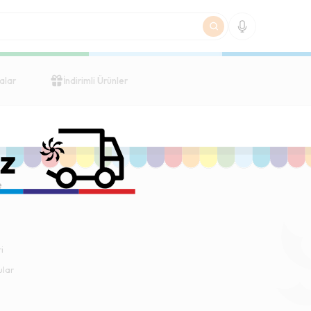
alar
İndirimli Ürünler
e
i
ular