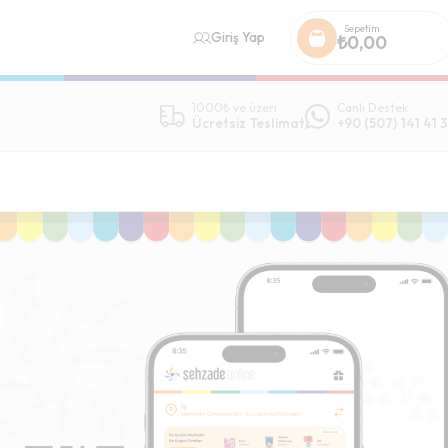
Sepetim
Giriş Yap
₺
0,00
1000₺ ve üzeri
Canlı Destek
Ücretsiz Teslimat
+90 (507) 141 41 3