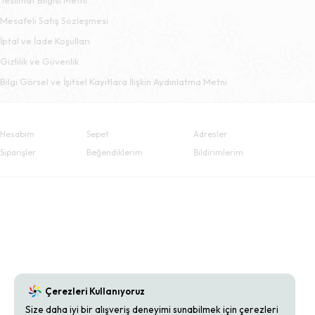
Mesafeli Satış Sözleşmesi
İptal ve İade Koşulları
Gizlilik ve Güvenlik
Bilgi Görsel ve İşitsel Kayıtlara İlişkin Aydınlatma Metni
Hesabım
Sepet
Adresler
Siparişler
Beğendiklerim
Bildirimlerim
Çerezleri Kullanıyoruz
Size daha iyi bir alışveriş deneyimi sunabilmek için çerezleri