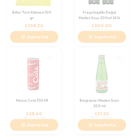
Billur Türk Kahvesi 100
Freşa İnişdibi Doğal
gr
Maden Suyu 200ml 24'lü
₺
108.30
₺
300.00
(
1083.00
TL/Kg
)
(
62.50
TL/Litre
)
Sepete Ekle
Sepete Ekle
Meysu Cola 330 Ml
Beypazarı Maden Suyu
200 ml
₺
28.60
₺
11.20
(
86.67
TL/Litre
)
(
56.00
TL/Litre
)
Sepete Ekle
Sepete Ekle