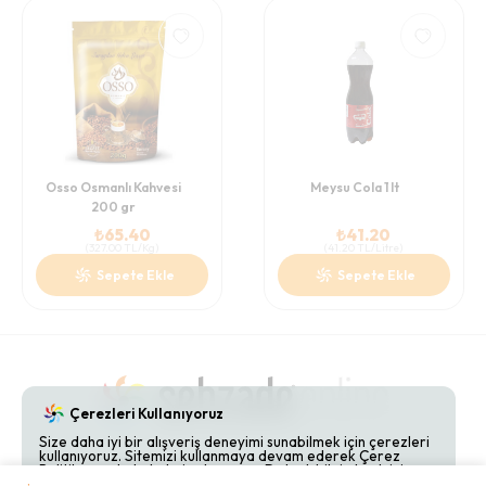
Osso Osmanlı Kahvesi
Meysu Cola 1 lt
200 gr
₺
65.40
₺
41.20
(
327.00
TL/Kg
)
(
41.20
TL/Litre
)
Sepete Ekle
Sepete Ekle
Çerezleri Kullanıyoruz
Size daha iyi bir alışveriş deneyimi sunabilmek için çerezleri
kullanıyoruz. Sitemizi kullanmaya devam ederek Çerez
Gizlilik Politikaları
Hakkımızda
Bize Ulaşın
Politikamızı kabul etmiş olursunuz. Detaylı bilgi almak için
Çerez Politikamızı
inceleyebilirsiniz.