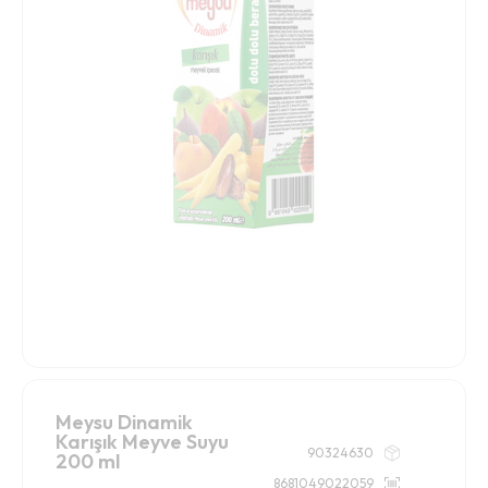
Meysu Dinamik
Karışık Meyve Suyu
90324630
200 ml
8681049022059