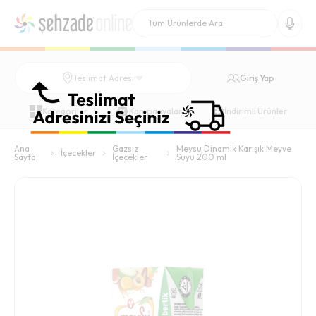
Giriş Yap
Teslimat Adresi
Kategoriler
Kampanyalar
İndirimli Ürünler
Ana
Gazsız
Meysu Dinamik Karışık Meyve
İçecekler
Sayfa
İçecekler
Suyu 200 ml