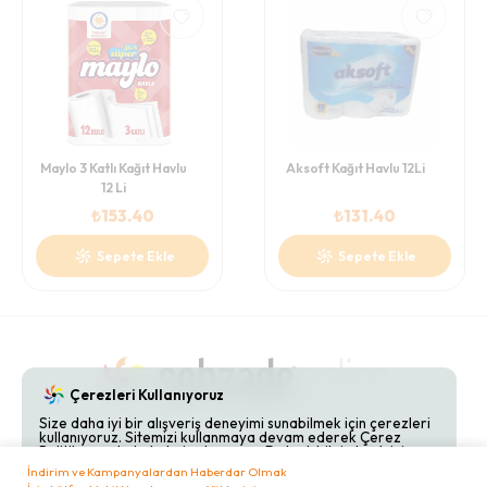
Maylo 3 Katlı Kağıt Havlu
Aksoft Kağıt Havlu 12Li
12 Li
₺
153.40
₺
131.40
Sepete Ekle
Sepete Ekle
Çerezleri Kullanıyoruz
Size daha iyi bir alışveriş deneyimi sunabilmek için çerezleri
kullanıyoruz. Sitemizi kullanmaya devam ederek Çerez
Gizlilik Politikaları
Hakkımızda
Bize Ulaşın
Politikamızı kabul etmiş olursunuz. Detaylı bilgi almak için
Çerez Politikamızı
inceleyebilirsiniz.
İndirim ve Kampanyalardan Haberdar Olmak