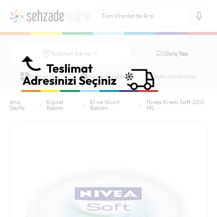
Giriş Yap
Teslimat Adresi
Kategoriler
Kampanyalar
İndirimli Ürünler
Ana
Kişisel
El ve Vücut
Nivea Krem Soft 200
Sayfa
Bakım
Bakımı
ML