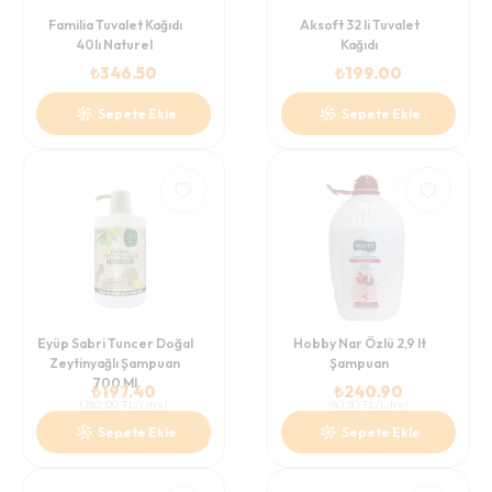
Familia Tuvalet Kağıdı
Aksoft 32 li Tuvalet
40lı Naturel
Kağıdı
₺
346.50
₺
199.00
Sepete Ekle
Sepete Ekle
Eyüp Sabri Tuncer Doğal
Hobby Nar Özlü 2,9 lt
Zeytinyağlı Şampuan
Şampuan
700 Ml
₺
197.40
₺
240.90
(
282.00
TL/Litre
)
(
80.30
TL/Litre
)
Sepete Ekle
Sepete Ekle