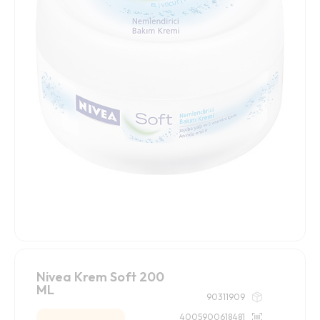
Nivea Krem Soft 200
ML
90311909
4005900618481