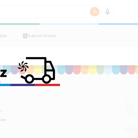
alar
İndirimli Ürünler
e
i
ular