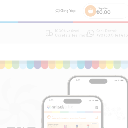
Sepetim
Giriş Yap
₺
0,00
1000₺ ve üzeri
Canlı Destek
Ücretsiz Teslimat
+90 (507) 141 41 3