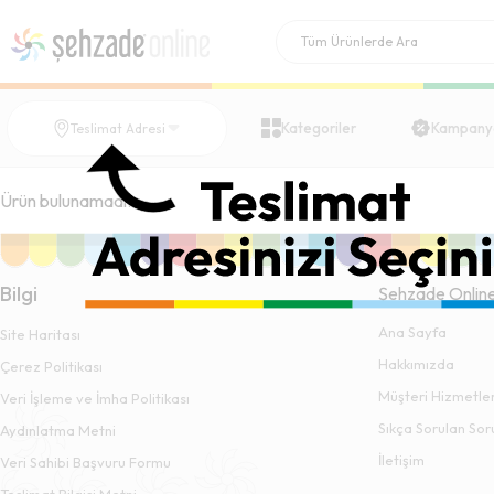
Kategoriler
Kampany
Teslimat Adresi
Ürün bulunamadı.
Bilgi
Şehzade Onlin
Ana Sayfa
Site Haritası
Hakkımızda
Çerez Politikası
Müşteri Hizmetler
Veri İşleme ve İmha Politikası
Sıkça Sorulan Sor
Aydınlatma Metni
İletişim
Veri Sahibi Başvuru Formu
Teslimat Bilgisi Metni