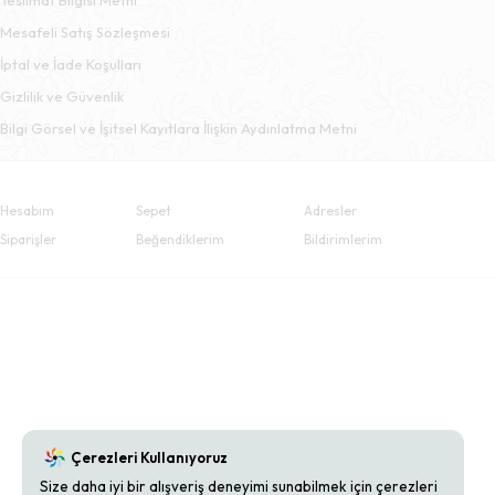
Mesafeli Satış Sözleşmesi
İptal ve İade Koşulları
Gizlilik ve Güvenlik
Bilgi Görsel ve İşitsel Kayıtlara İlişkin Aydınlatma Metni
Hesabım
Sepet
Adresler
Siparişler
Beğendiklerim
Bildirimlerim
Çerezleri Kullanıyoruz
Size daha iyi bir alışveriş deneyimi sunabilmek için çerezleri