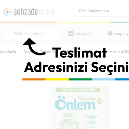
Kategoriler
Kampany
Teslimat Adresi
Ana Sayfa
Bebek
Bebek Bezi - Islak Mendil
Önlem İkili Jumbo Midi 50