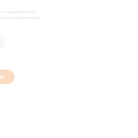
imatı gerçekleştirecek
ne göre belirlenmektedir.
le