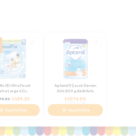
fix 3D Ultra Fırsat
Aptamil 5 Çocuk Devam
xtra Large 62 Lı
Sütü 800 g Akıllı Kutu
₺
459.20
₺
1076.90
78.50
(
1346.12
TL/Kg
)
Sepete Ekle
Sepete Ekle