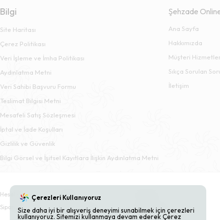
Bilgi
Şehzade Onlin
Ana Sayfa
Site Haritası
Hakkımızda
Çerez Politikası
Müşteri Hizmetler
Veri İşleme ve İmha Politikası
Sıkça Sorulan Sor
Aydınlatma Metni
İletişim
Veri Sahibi Başvuru Formu
Teslimat Bilgisi Metni
Mesafeli Satış Sözleşmesi
İptal ve İade Koşulları
Gizlilik ve Güvenlik
Bilgi Görsel ve İşitsel Kayıtlara İlişkin Aydınlatma Metni
Hesabım
Sepet
Adresler
Çerezleri Kullanıyoruz
Siparişler
Beğendiklerim
Bildirimlerim
Size daha iyi bir alışveriş deneyimi sunabilmek için çerezleri
kullanıyoruz. Sitemizi kullanmaya devam ederek Çerez