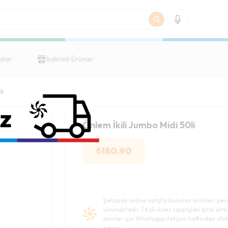
alar
İndirimli Ürünler
li
Önlem İkili Jumbo Midi 50li
₺
180.90
Şehzade online satışta bulunan ürünleri per
sunmaktadır. 1 Koli üzeri siparişleri iptal etm
alımlar için Whatsapp iletişim hattından stok 
ederiz.