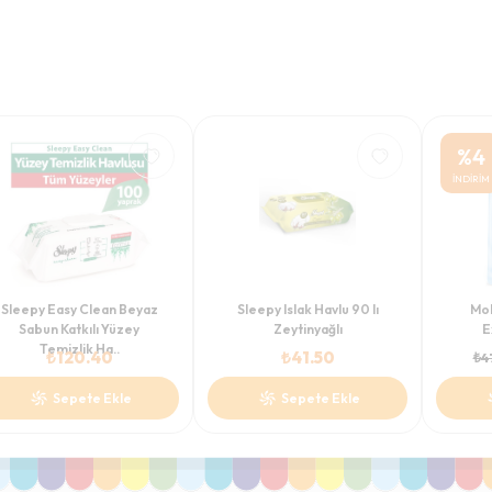
%
4
İNDİRİM
Sleepy Easy Clean Beyaz
Sleepy Islak Havlu 90 lı
Mol
Sabun Katkılı Yüzey
Zeytinyağlı
E
Temizlik Ha..
₺
120.40
₺
41.50
₺
4
Sepete Ekle
Sepete Ekle