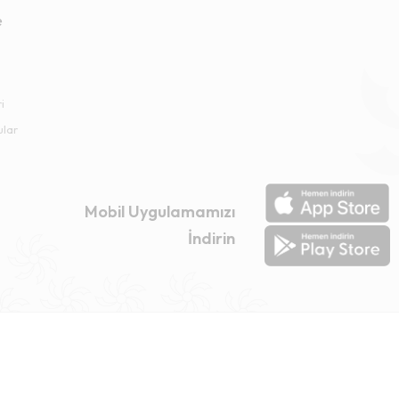
e
i
ular
Mobil Uygulamamızı
İndirin