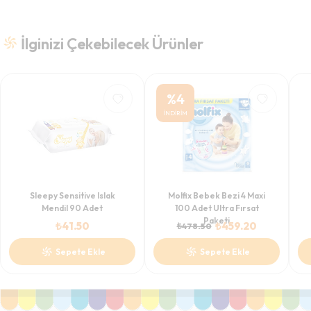
İlginizi Çekebilecek Ürünler
%
4
İNDİRİM
Sleepy Sensitive Islak
Molfix Bebek Bezi 4 Maxi
Mendil 90 Adet
100 Adet Ultra Fırsat
Paketi
₺
41.50
₺
459.20
₺
478.50
Sepete Ekle
Sepete Ekle