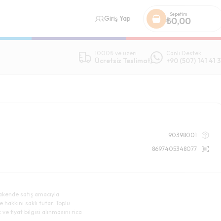
Sepetim
Giriş Yap
₺
0,00
1000₺ ve üzeri
Canlı Destek
Ücretsiz Teslimat
+90 (507) 141 41 3
90398001
8697405348077
akende satış amacıyla
e hakkını saklı tutar. Toplu
ve fiyat bilgisi alınmasını rica