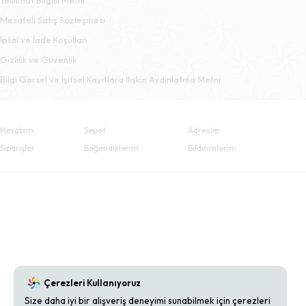
Mesafeli Satış Sözleşmesi
İptal ve İade Koşulları
Gizlilik ve Güvenlik
Bilgi Görsel ve İşitsel Kayıtlara İlişkin Aydınlatma Metni
Hesabım
Sepet
Adresler
Siparişler
Beğendiklerim
Bildirimlerim
Çerezleri Kullanıyoruz
Size daha iyi bir alışveriş deneyimi sunabilmek için çerezleri