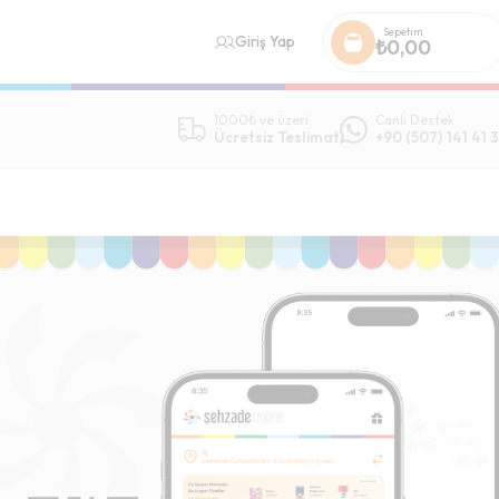
Sepetim
Giriş Yap
₺
0,00
1000₺ ve üzeri
Canlı Destek
Ücretsiz Teslimat
+90 (507) 141 41 3