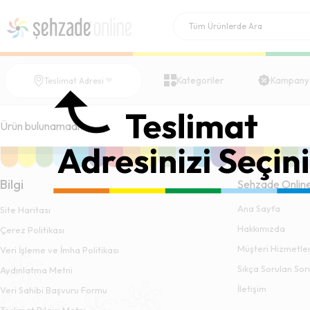
Kategoriler
Kampany
Teslimat Adresi
Ürün bulunamadı.
Bilgi
Şehzade Onlin
Ana Sayfa
Site Haritası
Hakkımızda
Çerez Politikası
Müşteri Hizmetler
Veri İşleme ve İmha Politikası
Sıkça Sorulan Sor
Aydınlatma Metni
İletişim
Veri Sahibi Başvuru Formu
Teslimat Bilgisi Metni