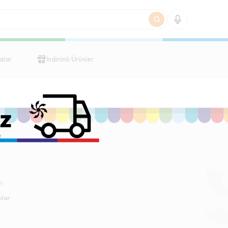
alar
İndirimli Ürünler
e
i
ular