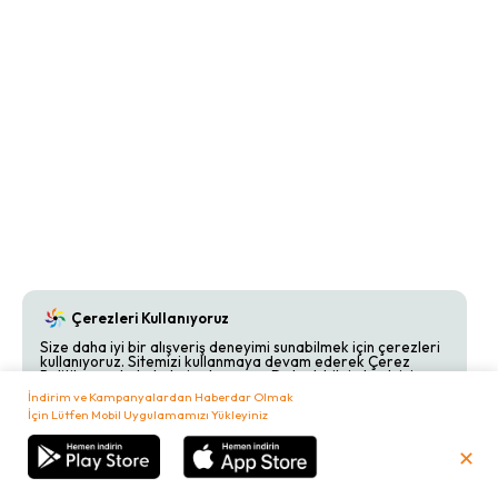
Çerezleri Kullanıyoruz
Size daha iyi bir alışveriş deneyimi sunabilmek için çerezleri
kullanıyoruz. Sitemizi kullanmaya devam ederek Çerez
Politikamızı kabul etmiş olursunuz. Detaylı bilgi almak için
Çerez Politikamızı
inceleyebilirsiniz.
İndirim ve Kampanyalardan Haberdar Olmak
İçin Lütfen Mobil Uygulamamızı Yükleyiniz
Kabul Et
Reddet
✕
₺
0,00
Sepetim