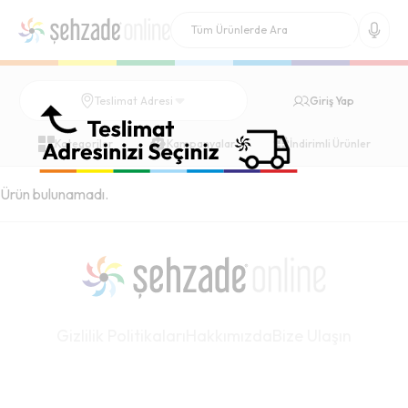
Giriş Yap
Teslimat Adresi
Kategoriler
Kampanyalar
İndirimli Ürünler
Ürün bulunamadı.
Gizlilik Politikaları
Hakkımızda
Bize Ulaşın