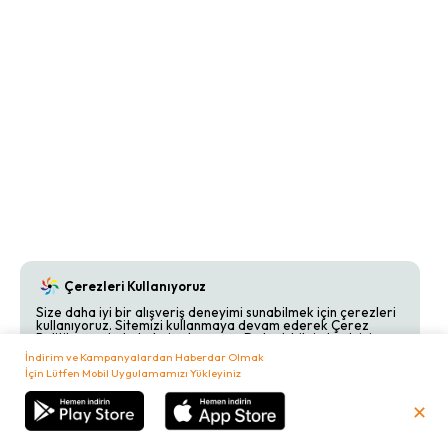
Çerezleri Kullanıyoruz
Size daha iyi bir alışveriş deneyimi sunabilmek için çerezleri
kullanıyoruz. Sitemizi kullanmaya devam ederek Çerez
Politikamızı kabul etmiş olursunuz. Detaylı bilgi almak için
Çerez Politikamızı
inceleyebilirsiniz.
İndirim ve Kampanyalardan Haberdar Olmak
İçin Lütfen Mobil Uygulamamızı Yükleyiniz
Kabul Et
Reddet
✕
₺
0,00
Sepetim