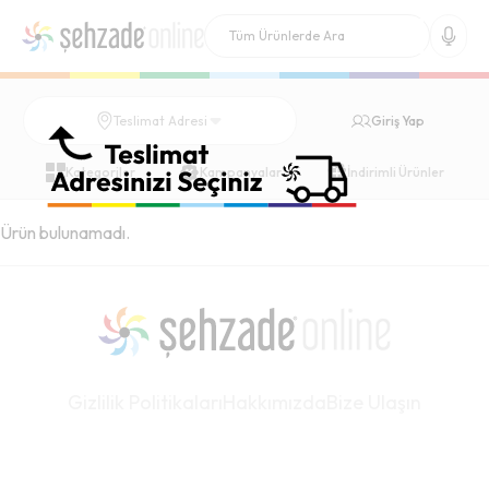
Giriş Yap
Teslimat Adresi
Kategoriler
Kampanyalar
İndirimli Ürünler
Ürün bulunamadı.
Gizlilik Politikaları
Hakkımızda
Bize Ulaşın