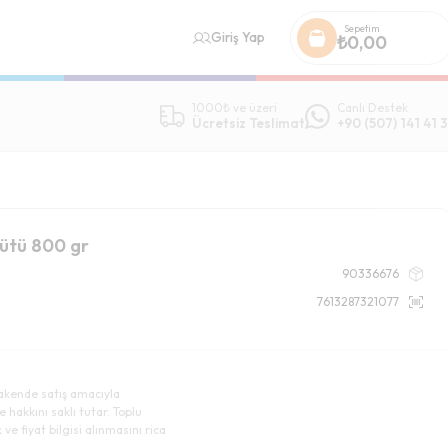
Sepetim
Giriş Yap
₺
0,00
1000₺ ve üzeri
Canlı Destek
Ücretsiz Teslimat
+90 (507) 141 41 3
ütü 800 gr
90336676
7613287321077
akende satış amacıyla
e hakkını saklı tutar. Toplu
ve fiyat bilgisi alınmasını rica