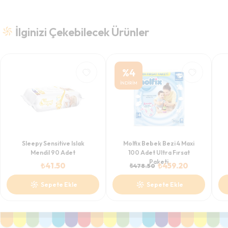
İlginizi Çekebilecek Ürünler
%
4
İNDİRİM
Sleepy Sensitive Islak
Molfix Bebek Bezi 4 Maxi
Mendil 90 Adet
100 Adet Ultra Fırsat
Paketi
₺
41.50
₺
459.20
₺
478.50
Sepete Ekle
Sepete Ekle