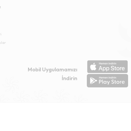
e
i
ular
Mobil Uygulamamızı
İndirin