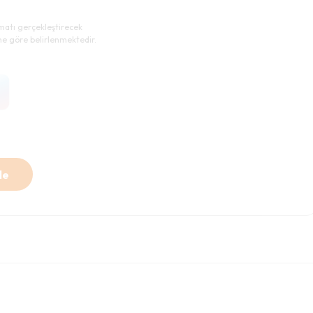
imatı gerçekleştirecek
ne göre belirlenmektedir.
le