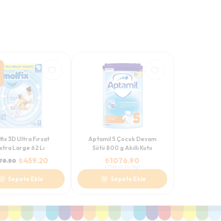
fix 3D Ultra Fırsat
Aptamil 5 Çocuk Devam
xtra Large 62 Lı
Sütü 800 g Akıllı Kutu
₺
459.20
₺
1076.90
78.50
(
1346.12
TL/Kg
)
Sepete Ekle
Sepete Ekle