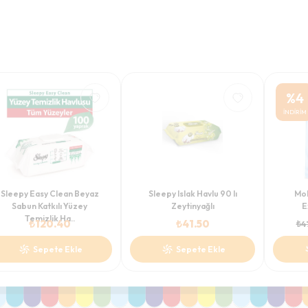
%
4
İNDİRİM
Sleepy Easy Clean Beyaz
Sleepy Islak Havlu 90 lı
Mol
Sabun Katkılı Yüzey
Zeytinyağlı
E
Temizlik Ha..
₺
120.40
₺
41.50
₺
4
Sepete Ekle
Sepete Ekle