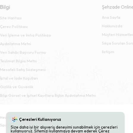
Bilgi
Şehzade Onlin
Ana Sayfa
Site Haritası
Hakkımızda
Çerez Politikası
Müşteri Hizmetler
Veri İşleme ve İmha Politikası
Sıkça Sorulan Sor
Aydınlatma Metni
İletişim
Veri Sahibi Başvuru Formu
Teslimat Bilgisi Metni
Mesafeli Satış Sözleşmesi
İptal ve İade Koşulları
Gizlilik ve Güvenlik
Bilgi Görsel ve İşitsel Kayıtlara İlişkin Aydınlatma Metni
Hesabım
Sepet
Adresler
Çerezleri Kullanıyoruz
Siparişler
Beğendiklerim
Bildirimlerim
Size daha iyi bir alışveriş deneyimi sunabilmek için çerezleri
kullanıyoruz. Sitemizi kullanmaya devam ederek Çerez