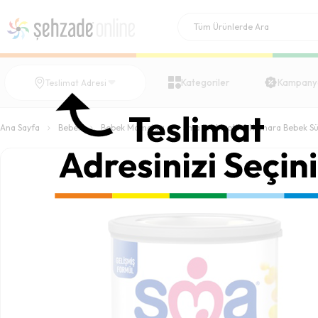
Kategoriler
Kampany
Teslimat Adresi
Ana Sayfa
Bebek
Bebek Mamaları
Sma Probiyotik 1 Numara Bebek S