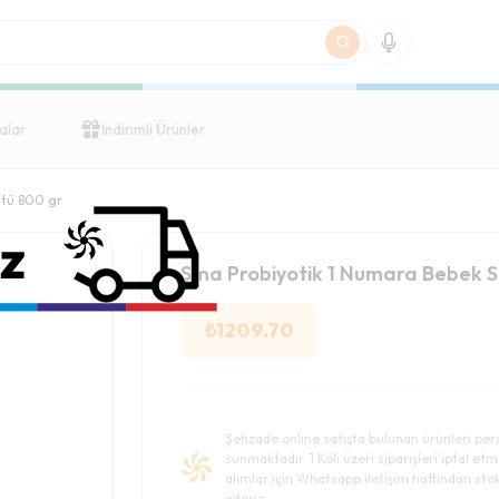
alar
İndirimli Ürünler
ütü 800 gr
Sma Probiyotik 1 Numara Bebek S
₺
1209.70
Şehzade online satışta bulunan ürünleri per
sunmaktadır. 1 Koli üzeri siparişleri iptal etm
alımlar için Whatsapp iletişim hattından stok 
ederiz.