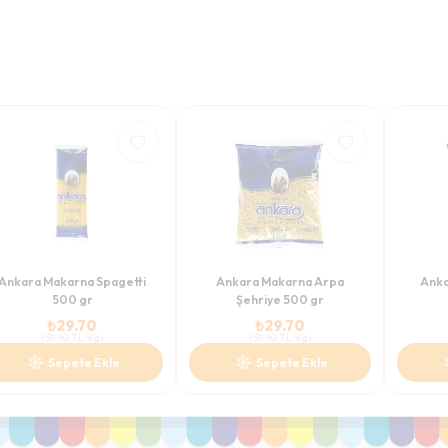
Ankara Makarna Spagetti
Ankara Makarna Arpa
Anka
500 gr
Şehriye 500 gr
₺
29.70
₺
29.70
(
59.40
TL/Kg
)
(
59.40
TL/Kg
)
Sepete Ekle
Sepete Ekle