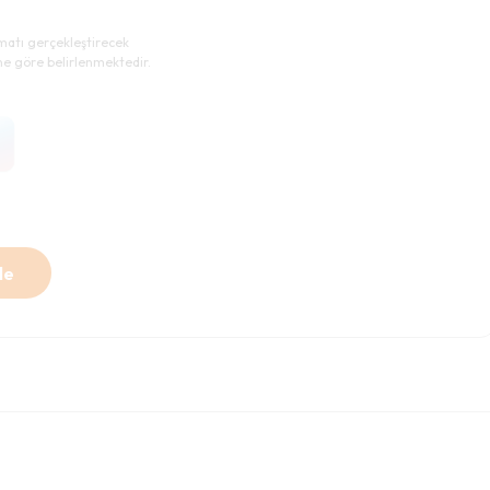
imatı gerçekleştirecek
ne göre belirlenmektedir.
le