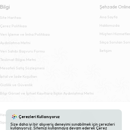
Bilgi
Şehzade Onlin
Ana Sayfa
Site Haritası
Hakkımızda
Çerez Politikası
Müşteri Hizmetler
Veri İşleme ve İmha Politikası
Sıkça Sorulan Sor
Aydınlatma Metni
İletişim
Veri Sahibi Başvuru Formu
Teslimat Bilgisi Metni
Mesafeli Satış Sözleşmesi
İptal ve İade Koşulları
Gizlilik ve Güvenlik
Bilgi Görsel ve İşitsel Kayıtlara İlişkin Aydınlatma Metni
Hesabım
Sepet
Adresler
Çerezleri Kullanıyoruz
Siparişler
Beğendiklerim
Bildirimlerim
Size daha iyi bir alışveriş deneyimi sunabilmek için çerezleri
kullanıyoruz. Sitemizi kullanmaya devam ederek Çerez