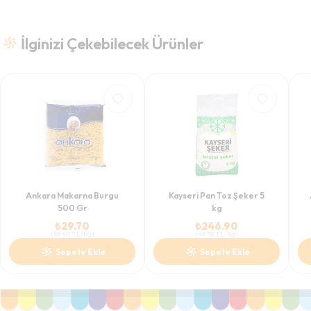
İlginizi Çekebilecek Ürünler
Ankara Makarna Burgu
Kayseri Pan Toz Şeker 5
500 Gr
kg
₺
29.70
₺
246.90
(
59.40
TL/Kg
)
(
49.38
TL/Kg
)
Sepete Ekle
Sepete Ekle