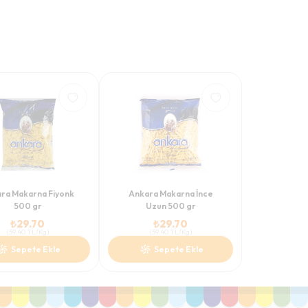
ra Makarna Fiyonk
Ankara Makarna İnce
500 gr
Uzun 500 gr
₺
29.70
₺
29.70
(
59.40
TL/Kg
)
(
59.40
TL/Kg
)
Sepete Ekle
Sepete Ekle