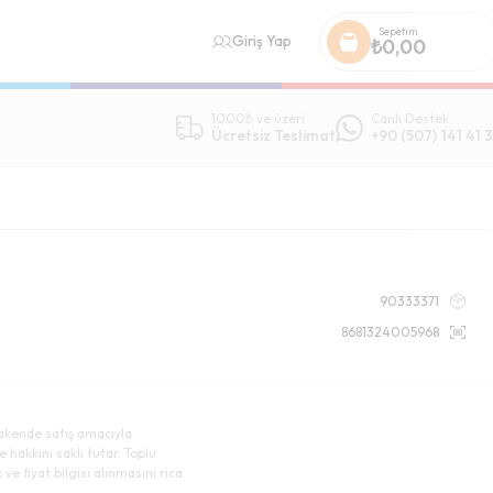
Sepetim
Giriş Yap
₺
0,00
1000₺ ve üzeri
Canlı Destek
Ücretsiz Teslimat
+90 (507) 141 41 3
90333371
8681324005968
akende satış amacıyla
e hakkını saklı tutar. Toplu
ve fiyat bilgisi alınmasını rica