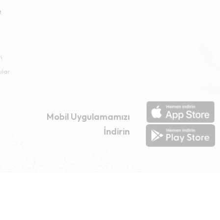
e
i
ular
Mobil Uygulamamızı
İndirin