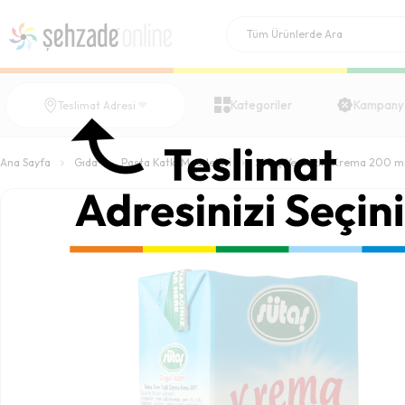
Kategoriler
Kampany
Teslimat Adresi
Ana Sayfa
Gıda
Pasta Katkı Maddeleri
Sütaş Yemeklik Krema 200 m