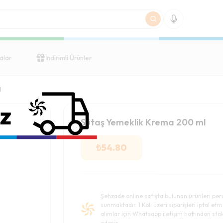
alar
İndirimli Ürünler
l
Sütaş Yemeklik Krema 200 ml
₺
54.80
Şehzade online satışta bulunan ürünleri per
sunmaktadır. 1 Koli üzeri siparişleri iptal etm
alımlar için Whatsapp iletişim hattından stok 
ederiz.