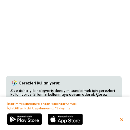
Çerezleri Kullanıyoruz
Size daha iyi bir alışveriş deneyimi sunabilmek için çerezleri
kullanıyoruz. Sitemizi kullanmaya devam ederek Çerez
Politikamızı kabul etmiş olursunuz. Detaylı bilgi almak için
Çerez Politikamızı
inceleyebilirsiniz.
İndirim ve Kampanyalardan Haberdar Olmak
İçin Lütfen Mobil Uygulamamızı Yükleyiniz
Kabul Et
Reddet
✕
₺
0,00
Sepetim