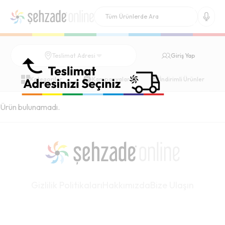
Giriş Yap
Teslimat Adresi
Kategoriler
Kampanyalar
İndirimli Ürünler
Ürün bulunamadı.
Gizlilik Politikaları
Hakkımızda
Bize Ulaşın